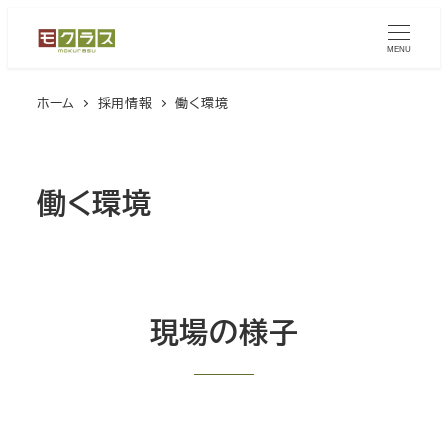
メ
イ
MENU
ン
ホーム
採用情報
働く環境
コ
ン
テ
ン
働く環境
ツ
へ
移
動
現場の様子