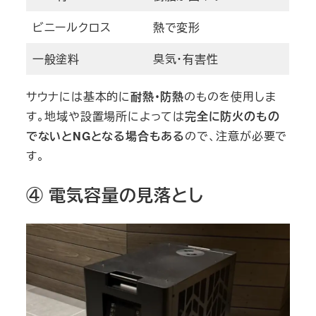
ビニールクロス
熱で変形
一般塗料
臭気・有害性
サウナには基本的に
耐熱・防熱
のものを使用しま
す。地域や設置場所によっては
完全に防火のもの
でないとNGとなる場合もある
ので、注意が必要で
す。
④ 電気容量の見落とし