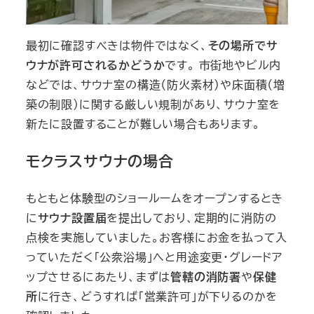
最初に確認すべきは物件ではなく、
その場所でサ
ウナが許可されるかどうか
です。 市街地やビル内
などでは、サウナ室の構造（防火素材）や床面積（増
築の制限）に関する厳しい規制があり、サウナ室を
新たに設置することが難しい場合もあります。
モクラスサウナの場合
もともと体験型のショールームをオープンするとき
に
サウナ設置届
を提出しており、定期的に消防の
点検を実施していました。お客様にお金を払って入
っていただく「公衆浴場」へと用途変更・グレードア
ップさせるにあたり、まずは
管轄の消防署
や
保健
所
に行き、どうすれば「営業許可」が下りるのかを